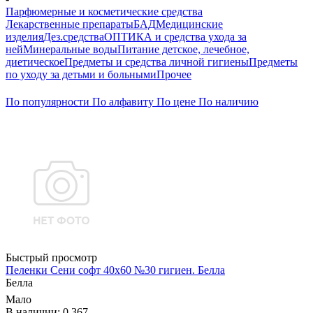
Парфюмерные и косметические средства
Лекарственные препараты
БАД
Медицинские
изделия
Дез.средства
ОПТИКА и средства ухода за
ней
Минеральные воды
Питание детское, лечебное,
диетическое
Предметы и средства личной гигиены
Предметы
по уходу за детьми и больными
Прочее
По популярности
По алфавиту
По цене
По наличию
Быстрый просмотр
Пеленки Сени софт 40х60 №30 гигиен. Белла
Белла
Мало
В наличии: 0.367