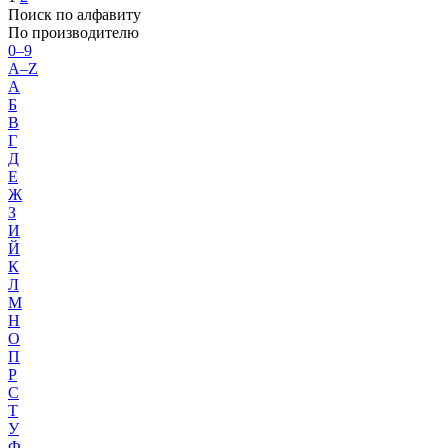
Поиск по алфавиту
По производителю
0–9
A–Z
А
Б
В
Г
Д
Е
Ж
З
И
Й
К
Л
М
Н
О
П
Р
С
Т
У
Ф