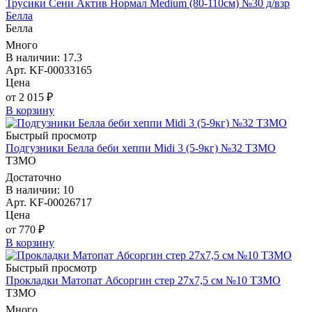
Трусики Сени Актив Нормал Medium (80-110см) №30 д/взр
Белла
Белла
Много
В наличии: 17.3
Арт. KF-00033165
Цена
от 2 015 ₽
В корзину
Быстрый просмотр
Подгузники Белла беби хеппи Midi 3 (5-9кг) №32 ТЗМО
ТЗМО
Достаточно
В наличии: 10
Арт. KF-00026717
Цена
от 770 ₽
В корзину
Быстрый просмотр
Прокладки Матопат Абсоргин стер 27х7,5 см №10 ТЗМО
ТЗМО
Много