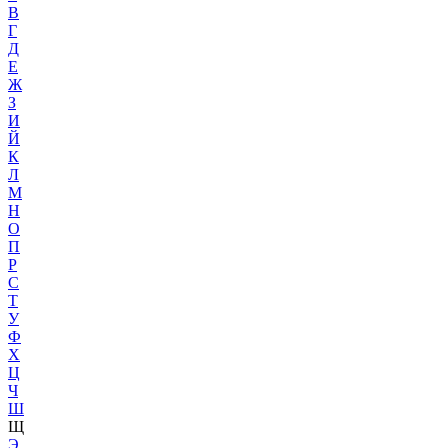
В
Г
Д
Е
Ж
З
И
Й
К
Л
М
Н
О
П
Р
С
Т
У
Ф
Х
Ц
Ч
Ш
Щ
Э