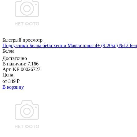
Быстрый просмотр
Подгузники Белла беби хеппи Макси плюс 4+ (9-20кг) №12 Бел
Белла
Достаточно
В наличии: 7.166
Арт. KF-00026727
Цена
от 349 ₽
В корзину