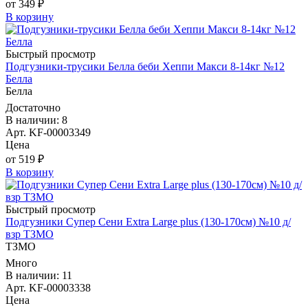
от 349 ₽
В корзину
Быстрый просмотр
Подгузники-трусики Белла беби Хеппи Макси 8-14кг №12
Белла
Белла
Достаточно
В наличии: 8
Арт. KF-00003349
Цена
от 519 ₽
В корзину
Быстрый просмотр
Подгузники Супер Сени Extra Large plus (130-170см) №10 д/
взр ТЗМО
ТЗМО
Много
В наличии: 11
Арт. KF-00003338
Цена