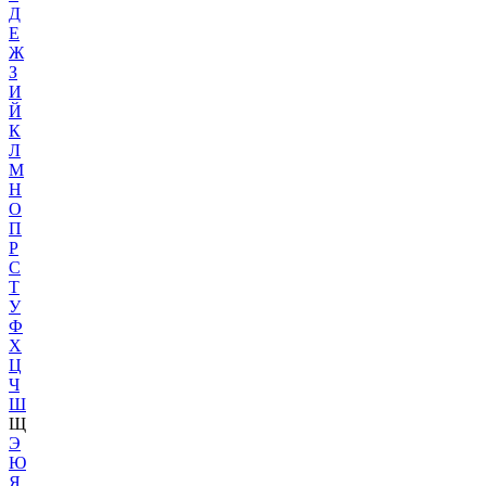
Д
Е
Ж
З
И
Й
К
Л
М
Н
О
П
Р
С
Т
У
Ф
Х
Ц
Ч
Ш
Щ
Э
Ю
Я