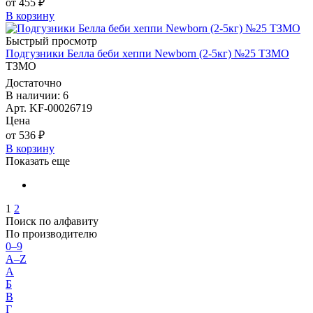
от 455 ₽
В корзину
Быстрый просмотр
Подгузники Белла беби хеппи Newborn (2-5кг) №25 ТЗМО
ТЗМО
Достаточно
В наличии: 6
Арт. KF-00026719
Цена
от 536 ₽
В корзину
Показать еще
1
2
Поиск по алфавиту
По производителю
0–9
A–Z
А
Б
В
Г