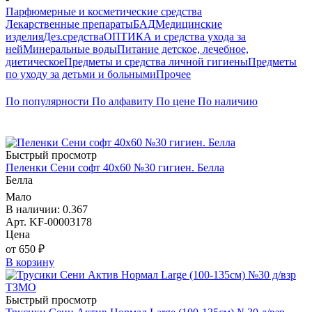
Парфюмерные и косметические средства
Лекарственные препараты
БАД
Медицинские
изделия
Дез.средства
ОПТИКА и средства ухода за
ней
Минеральные воды
Питание детское, лечебное,
диетическое
Предметы и средства личной гигиены
Предметы
по уходу за детьми и больными
Прочее
По популярности
По алфавиту
По цене
По наличию
Быстрый просмотр
Пеленки Сени софт 40х60 №30 гигиен. Белла
Белла
Мало
В наличии: 0.367
Арт. KF-00003178
Цена
от 650 ₽
В корзину
Быстрый просмотр