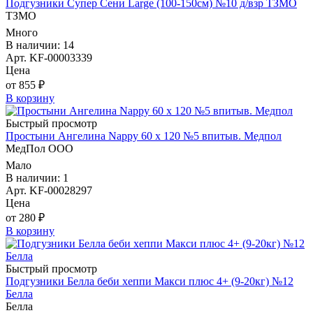
Подгузники Супер Сени Large (100-150см) №10 д/взр ТЗМО
ТЗМО
Много
В наличии: 14
Арт. KF-00003339
Цена
от 855 ₽
В корзину
Быстрый просмотр
Простыни Ангелина Nappy 60 х 120 №5 впитыв. Медпол
МедПол ООО
Мало
В наличии: 1
Арт. KF-00028297
Цена
от 280 ₽
В корзину
Быстрый просмотр
Подгузники Белла беби хеппи Макси плюс 4+ (9-20кг) №12
Белла
Белла