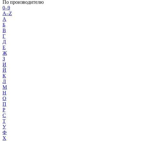
По производителю
0–9
A–Z
А
Б
В
Г
Д
Е
Ж
З
И
Й
К
Л
М
Н
О
П
Р
С
Т
У
Ф
Х