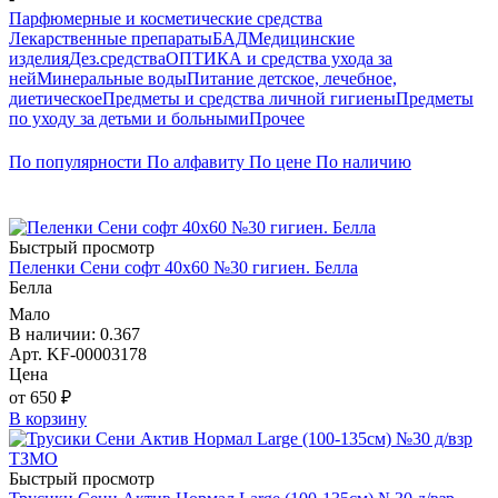
Парфюмерные и косметические средства
Лекарственные препараты
БАД
Медицинские
изделия
Дез.средства
ОПТИКА и средства ухода за
ней
Минеральные воды
Питание детское, лечебное,
диетическое
Предметы и средства личной гигиены
Предметы
по уходу за детьми и больными
Прочее
По популярности
По алфавиту
По цене
По наличию
Быстрый просмотр
Пеленки Сени софт 40х60 №30 гигиен. Белла
Белла
Мало
В наличии: 0.367
Арт. KF-00003178
Цена
от 650 ₽
В корзину
Быстрый просмотр