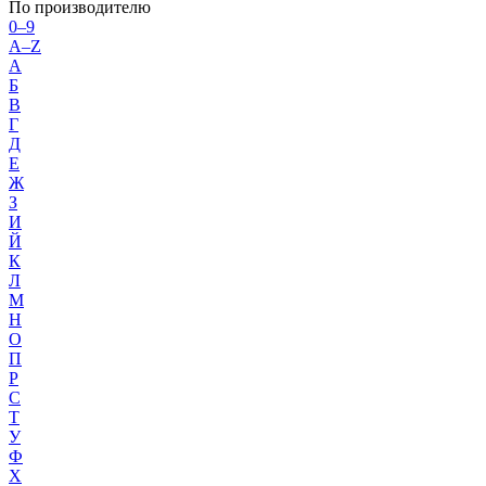
По производителю
0–9
A–Z
А
Б
В
Г
Д
Е
Ж
З
И
Й
К
Л
М
Н
О
П
Р
С
Т
У
Ф
Х