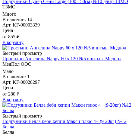
Подгузники Супер Сени Large (100-150см) №10 д/взр ТЗМО
ТЗМО
Много
В наличии: 14
Арт. KF-00003339
Цена
от 855 ₽
В корзину
Быстрый просмотр
Простыни Ангелина Nappy 60 х 120 №5 впитыв. Медпол
МедПол ООО
Мало
В наличии: 1
Арт. KF-00028297
Цена
от 280 ₽
В корзину
Быстрый просмотр
Подгузники Белла беби хеппи Макси плюс 4+ (9-20кг) №12
Белла
Белла