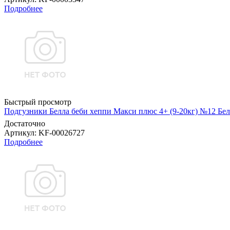
Подробнее
Быстрый просмотр
Подгузники Белла беби хеппи Макси плюс 4+ (9-20кг) №12 Бел
Достаточно
Артикул
: KF-00026727
Подробнее