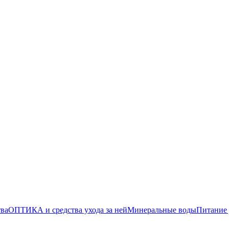
тва
ОПТИКА и средства ухода за ней
Минеральные воды
Питание 