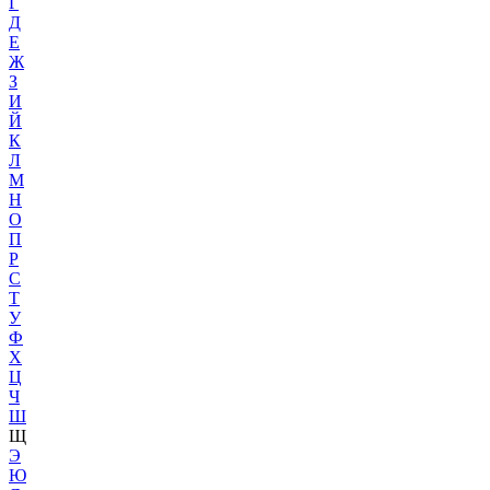
Г
Д
Е
Ж
З
И
Й
К
Л
М
Н
О
П
Р
С
Т
У
Ф
Х
Ц
Ч
Ш
Щ
Э
Ю