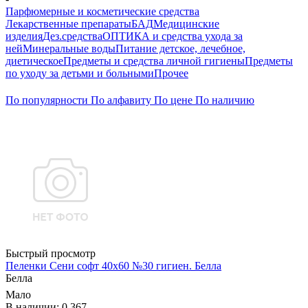
Парфюмерные и косметические средства
Лекарственные препараты
БАД
Медицинские
изделия
Дез.средства
ОПТИКА и средства ухода за
ней
Минеральные воды
Питание детское, лечебное,
диетическое
Предметы и средства личной гигиены
Предметы
по уходу за детьми и больными
Прочее
По популярности
По алфавиту
По цене
По наличию
Быстрый просмотр
Пеленки Сени софт 40х60 №30 гигиен. Белла
Белла
Мало
В наличии: 0.367