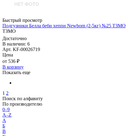
Быстрый просмотр
Подгузники Белла беби хеппи Newborn (2-5кг) №25 ТЗМО
ТЗМО
Достаточно
В наличии: 6
Арт. KF-00026719
Цена
от 536 ₽
В корзину
Показать еще
1
2
Поиск по алфавиту
По производителю
0–9
A–Z
А
Б
В