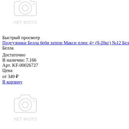
Быстрый просмотр
Подгузники Белла беби хеппи Макси плюс 4+ (9-20кг) №12 Бел
Белла
Достаточно
В наличии: 7.166
Арт. KF-00026727
Цена
от 349 ₽
В корзину