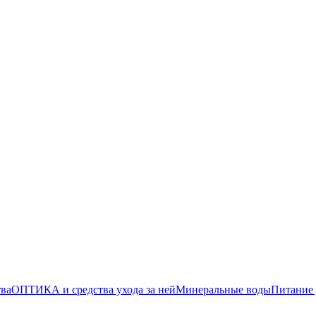
тва
ОПТИКА и средства ухода за ней
Минеральные воды
Питание 