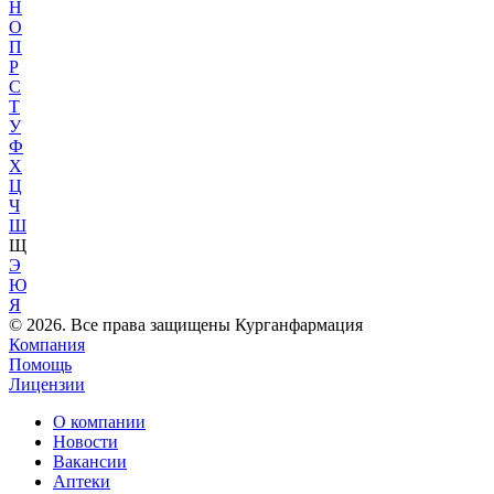
Н
О
П
Р
С
Т
У
Ф
Х
Ц
Ч
Ш
Щ
Э
Ю
Я
© 2026. Все права защищены Курганфармация
Компания
Помощь
Лицензии
О компании
Новости
Вакансии
Аптеки