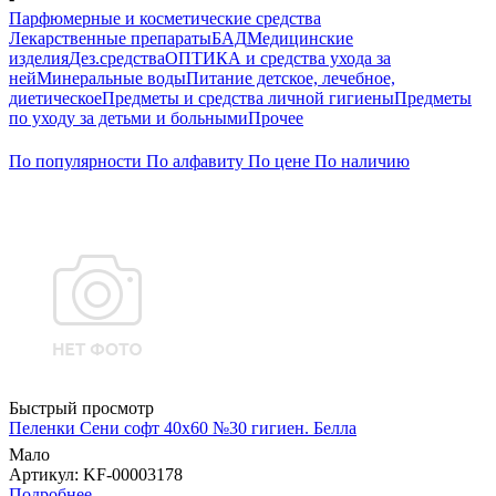
Парфюмерные и косметические средства
Лекарственные препараты
БАД
Медицинские
изделия
Дез.средства
ОПТИКА и средства ухода за
ней
Минеральные воды
Питание детское, лечебное,
диетическое
Предметы и средства личной гигиены
Предметы
по уходу за детьми и больными
Прочее
По популярности
По алфавиту
По цене
По наличию
Быстрый просмотр
Пеленки Сени софт 40х60 №30 гигиен. Белла
Мало
Артикул
: KF-00003178
Подробнее