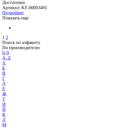
Достаточно
Артикул
: KF-00003491
Подробнее
Показать еще
1
2
Поиск по алфавиту
По производителю
0–9
A–Z
А
Б
В
Г
Д
Е
Ж
З
И
Й
К
Л
М