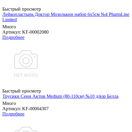
Быстрый просмотр
Лейкопластырь Доктор Мозолькин набор 6х5см №4 PharmLine
Limited
Много
Артикул
: KF-00002080
Подробнее
Быстрый просмотр
Трусики Сени Актив Medium (80-110см) №10 д/взр Белла
Много
Артикул
: KF-00004307
Подробнее