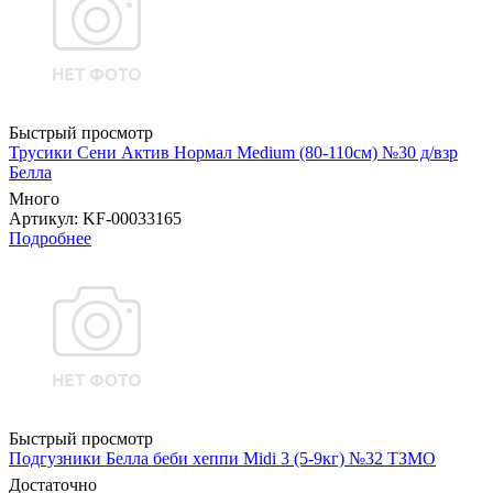
Быстрый просмотр
Трусики Сени Актив Нормал Medium (80-110см) №30 д/взр
Белла
Много
Артикул
: KF-00033165
Подробнее
Быстрый просмотр
Подгузники Белла беби хеппи Midi 3 (5-9кг) №32 ТЗМО
Достаточно