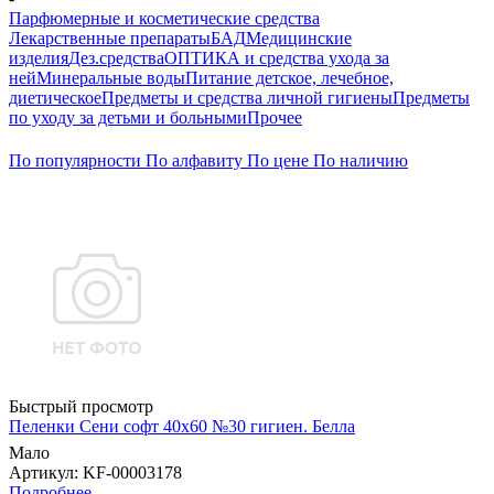
Парфюмерные и косметические средства
Лекарственные препараты
БАД
Медицинские
изделия
Дез.средства
ОПТИКА и средства ухода за
ней
Минеральные воды
Питание детское, лечебное,
диетическое
Предметы и средства личной гигиены
Предметы
по уходу за детьми и больными
Прочее
По популярности
По алфавиту
По цене
По наличию
Быстрый просмотр
Пеленки Сени софт 40х60 №30 гигиен. Белла
Мало
Артикул
: KF-00003178
Подробнее