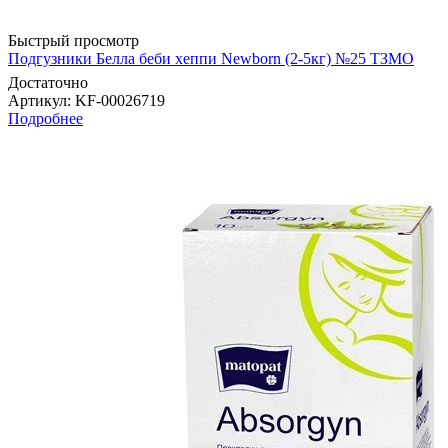
Быстрый просмотр
Подгузники Белла беби хеппи Newborn (2-5кг) №25 ТЗМО
Достаточно
Артикул
: KF-00026719
Подробнее