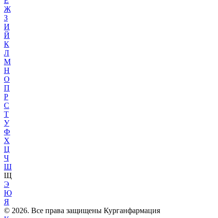
Е
Ж
З
И
Й
К
Л
М
Н
О
П
Р
С
Т
У
Ф
Х
Ц
Ч
Ш
Щ
Э
Ю
Я
© 2026. Все права защищены Курганфармация