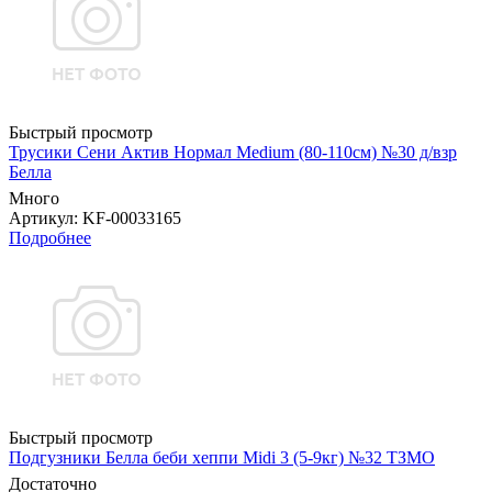
Быстрый просмотр
Трусики Сени Актив Нормал Medium (80-110см) №30 д/взр
Белла
Много
Артикул
: KF-00033165
Подробнее
Быстрый просмотр
Подгузники Белла беби хеппи Midi 3 (5-9кг) №32 ТЗМО
Достаточно