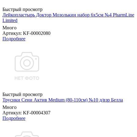
Быстрый просмотр
Лейкопластырь Доктор Мозолькин набор 6х5см №4 PharmLine
Limited
Много
Артикул
: KF-00002080
Подробнее
Быстрый просмотр
Трусики Сени Актив Medium (80-110см) №10 д/взр Белла
Много
Артикул
: KF-00004307
Подробнее