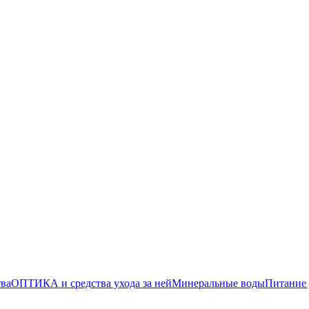
тва
ОПТИКА и средства ухода за ней
Минеральные воды
Питание 