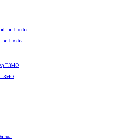
ine Limited
зр ТЗМО