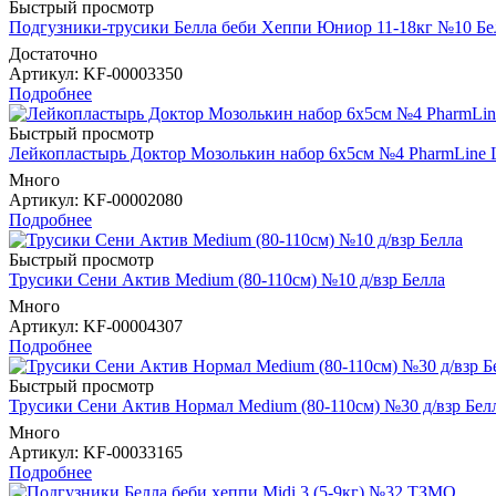
Быстрый просмотр
Подгузники-трусики Белла беби Хеппи Юниор 11-18кг №10 Бе
Достаточно
Артикул
: KF-00003350
Подробнее
Быстрый просмотр
Лейкопластырь Доктор Мозолькин набор 6х5см №4 PharmLine L
Много
Артикул
: KF-00002080
Подробнее
Быстрый просмотр
Трусики Сени Актив Medium (80-110см) №10 д/взр Белла
Много
Артикул
: KF-00004307
Подробнее
Быстрый просмотр
Трусики Сени Актив Нормал Medium (80-110см) №30 д/взр Бел
Много
Артикул
: KF-00033165
Подробнее