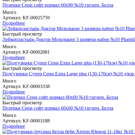
Пеленки Сени софт нормал 60х90 №10 гигиен. Белла
Много
Артикул
: KF-00025759
Подробнее
Быстрый просмотр
Лейкопластырь Доктор Мозолькин 3 размера набор №10 PharmL
Много
Артикул
: KF-00002081
Подробнее
Быстрый просмотр
Подгузники Супер Сени Extra Large plus (130-170см) №10 д/в
Много
Артикул
: KF-00003338
Подробнее
Быстрый просмотр
Пеленки Сени софт нормал 60х60 №10 гигиен. Белла
Много
Артикул
: KF-00003188
Подробнее