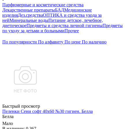
Парфюмерные и косметические средства
Лекарственные препараты
БАД
Медицинские
изделия
Дез.средства
ОПТИКА и средства ухода за
ней
Минеральные воды
Питание детское, лечебное,
диетическое
Предметы и средства личной гигиены
Предметы
по уходу за детьми и больными
Прочее
По популярности
По алфавиту
По цене
По наличию
Быстрый просмотр
Пеленки Сени софт 40х60 №30 гигиен. Белла
Белла
Мало
В наличии: 0.367