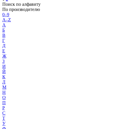
Поиск по алфавиту
По производителю
0–9
A–Z
А
Б
В
Г
Д
Е
Ж
З
И
Й
К
Л
М
Н
О
П
Р
С
Т
У
Ф