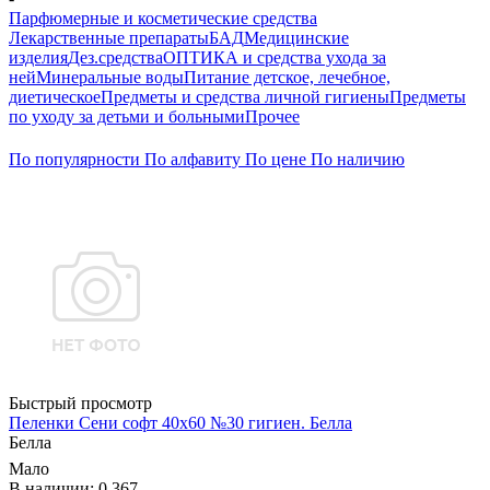
Парфюмерные и косметические средства
Лекарственные препараты
БАД
Медицинские
изделия
Дез.средства
ОПТИКА и средства ухода за
ней
Минеральные воды
Питание детское, лечебное,
диетическое
Предметы и средства личной гигиены
Предметы
по уходу за детьми и больными
Прочее
По популярности
По алфавиту
По цене
По наличию
Быстрый просмотр
Пеленки Сени софт 40х60 №30 гигиен. Белла
Белла
Мало
В наличии: 0.367