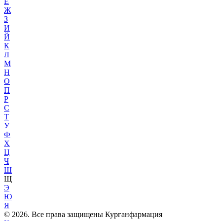
Е
Ж
З
И
Й
К
Л
М
Н
О
П
Р
С
Т
У
Ф
Х
Ц
Ч
Ш
Щ
Э
Ю
Я
© 2026. Все права защищены Курганфармация