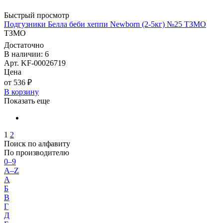
Быстрый просмотр
Подгузники Белла беби хеппи Newborn (2-5кг) №25 ТЗМО
ТЗМО
Достаточно
В наличии: 6
Арт. KF-00026719
Цена
от 536 ₽
В корзину
Показать еще
1
2
Поиск по алфавиту
По производителю
0–9
A–Z
А
Б
В
Г
Д