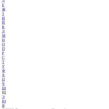
Д
Е
Ж
З
И
Й
К
Л
М
Н
О
П
Р
С
Т
У
Ф
Х
Ц
Ч
Ш
Щ
Э
Ю
Я