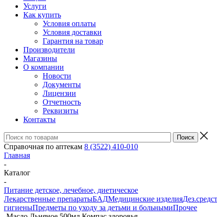
Услуги
Как купить
Условия оплаты
Условия доставки
Гарантия на товар
Производители
Магазины
О компании
Новости
Документы
Лицензии
Отчетность
Реквизиты
Контакты
Справочная по аптекам
8 (3522) 410-010
Главная
-
Каталог
-
Питание детское, лечебное, диетическое
Лекарственные препараты
БАД
Медицинские изделия
Дез.средс
гигиены
Предметы по уходу за детьми и больными
Прочее
-
Масло Льняное 500мл Компас здоровья