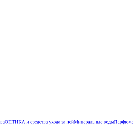
тва
ОПТИКА и средства ухода за ней
Минеральные воды
Парфюмер