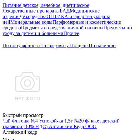
Питание детское, лечебное, диетическое
Лекарственные препараты
БАД
Медицинские
изделия
Дез.средства
ОПТИКА и средства ухода за
ней
Минеральные воды
Парфюмерные и косметические
средства
Предметы и средства личной гигиены
Предметы по
уходу за детьми и больными
Прочее
По популярности
По алфавиту
По цене
По наличию
Быстрый просмотр
Чай Фитоша №4 Успокой-ка 1,5г №20 ф/пакет детский
травяной (10% НДС) Алтайский Кедр ООО
Алтайский кедр
Мало