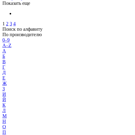
Показать еще
1
2
3
4
Поиск по алфавиту
По производителю
0–9
A–Z
А
Б
В
Г
Д
Е
Ж
З
И
Й
К
Л
М
Н
О
П