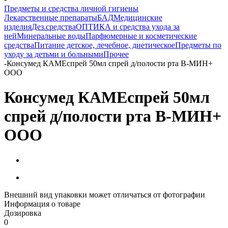
Предметы и средства личной гигиены
Лекарственные препараты
БАД
Медицинские
изделия
Дез.средства
ОПТИКА и средства ухода за
ней
Минеральные воды
Парфюмерные и косметические
средства
Питание детское, лечебное, диетическое
Предметы по
уходу за детьми и больными
Прочее
-
Консумед КАМЕспрей 50мл спрей д/полости рта В-МИН+
ООО
Консумед КАМЕспрей 50мл
спрей д/полости рта В-МИН+
ООО
Внешний вид упаковки может отличаться от фотографии
Информация о товаре
Дозировка
0