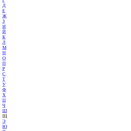
Г
Д
Е
Ж
З
И
Й
К
Л
М
Н
О
П
Р
С
Т
У
Ф
Х
Ц
Ч
Ш
Щ
Э
Ю