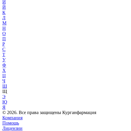
И
Й
К
Л
М
Н
О
П
Р
С
Т
У
Ф
Х
Ц
Ч
Ш
Щ
Э
Ю
Я
© 2026. Все права защищены Курганфармация
Компания
Помощь
Лицензии