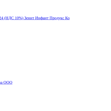
2124 (НДС 10%) Зенит Инфант Продукс Ко
тва ООО