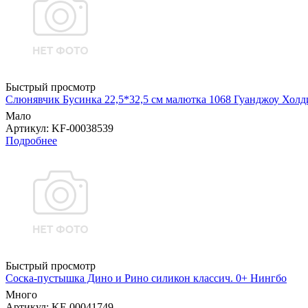
Быстрый просмотр
Слюнявчик Бусинка 22,5*32,5 см малютка 1068 Гуанджоу Холд
Мало
Артикул
: KF-00038539
Подробнее
Быстрый просмотр
Соска-пустышка Дино и Рино силикон классич. 0+ Нингбо
Много
Артикул
: KF-00041749