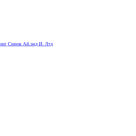
инг Синок Ай.энд И. Лтд