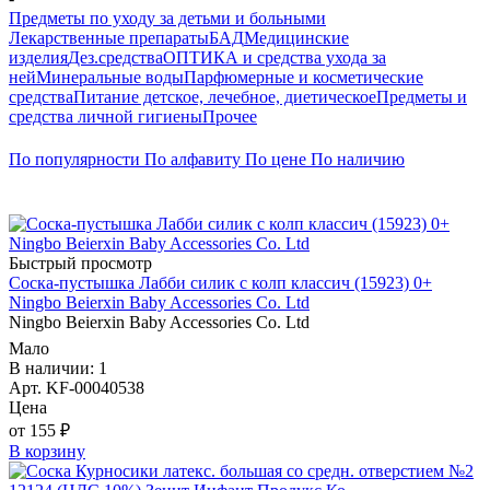
Предметы по уходу за детьми и больными
Лекарственные препараты
БАД
Медицинские
изделия
Дез.средства
ОПТИКА и средства ухода за
ней
Минеральные воды
Парфюмерные и косметические
средства
Питание детское, лечебное, диетическое
Предметы и
средства личной гигиены
Прочее
По популярности
По алфавиту
По цене
По наличию
Быстрый просмотр
Соска-пустышка Лабби силик с колп классич (15923) 0+
Ningbo Beierxin Baby Accessories Co. Ltd
Ningbo Beierxin Baby Accessories Co. Ltd
Мало
В наличии: 1
Арт. KF-00040538
Цена
от 155 ₽
В корзину