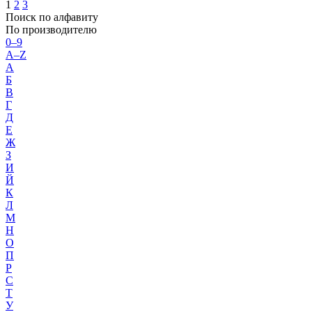
1
2
3
Поиск по алфавиту
По производителю
0–9
A–Z
А
Б
В
Г
Д
Е
Ж
З
И
Й
К
Л
М
Н
О
П
Р
С
Т
У