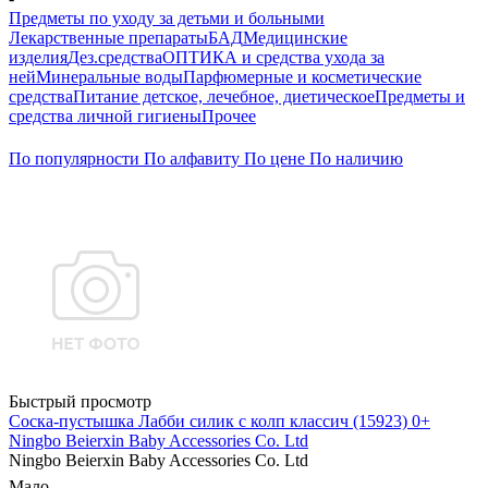
Предметы по уходу за детьми и больными
Лекарственные препараты
БАД
Медицинские
изделия
Дез.средства
ОПТИКА и средства ухода за
ней
Минеральные воды
Парфюмерные и косметические
средства
Питание детское, лечебное, диетическое
Предметы и
средства личной гигиены
Прочее
По популярности
По алфавиту
По цене
По наличию
Быстрый просмотр
Соска-пустышка Лабби силик с колп классич (15923) 0+
Ningbo Beierxin Baby Accessories Co. Ltd
Ningbo Beierxin Baby Accessories Co. Ltd
Мало