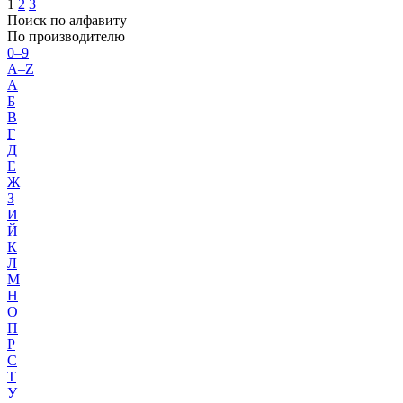
1
2
3
Поиск по алфавиту
По производителю
0–9
A–Z
А
Б
В
Г
Д
Е
Ж
З
И
Й
К
Л
М
Н
О
П
Р
С
Т
У