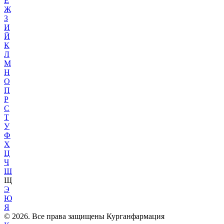
Е
Ж
З
И
Й
К
Л
М
Н
О
П
Р
С
Т
У
Ф
Х
Ц
Ч
Ш
Щ
Э
Ю
Я
© 2026. Все права защищены Курганфармация