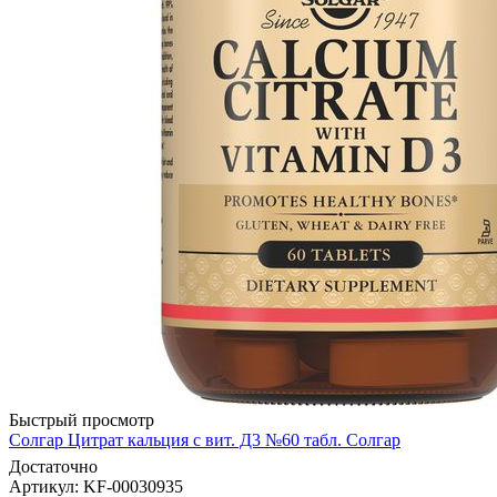
Быстрый просмотр
Солгар Цитрат кальция с вит. Д3 №60 табл. Солгар
Достаточно
Артикул
: KF-00030935