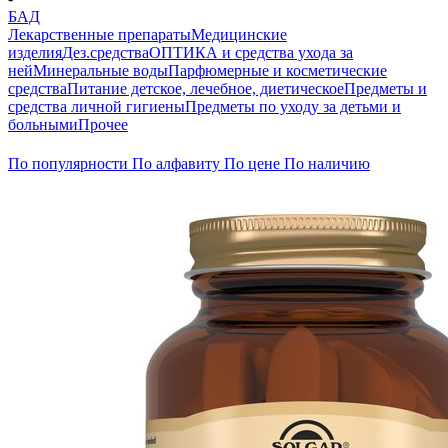
БАД
Лекарственные препараты
Медицинские
изделия
Дез.средства
ОПТИКА и средства ухода за
ней
Минеральные воды
Парфюмерные и косметические
средства
Питание детское, лечебное, диетическое
Предметы и
средства личной гигиены
Предметы по уходу за детьми и
больными
Прочее
По популярности
По алфавиту
По цене
По наличию