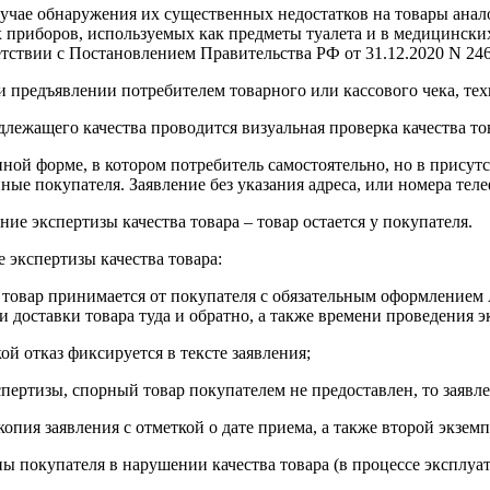
чае обнаружения их существенных недостатков на товары анал
приборов, используемых как предметы туалета и в медицинских
тствии с Постановлением Правительства РФ от 31.12.2020 N 246
и предъявлении потребителем товарного или кассового чека, те
лежащего качества проводится визуальная проверка качества то
 форме, в котором потребитель самостоятельно, но в присутс
ные покупателя. Заявление без указания адреса, или номера тел
ние экспертизы качества товара – товар остается у покупателя.
е экспертизы качества товара:
й товар принимается от покупателя с обязательным оформлением
 доставки товара туда и обратно, а также времени проведения эк
кой отказ фиксируется в тексте заявления;
пертизы, спорный товар покупателем не предоставлен, то заявл
опия заявления с отметкой о дате приема, а также второй экземп
ны покупателя в нарушении качества товара (в процессе эксплуа