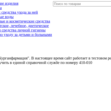
ие изделия
а
редства ухода за ней
ые воды
е и косметические средства
тское, лечебное, диетическое
 средства личной гигиены
о уходу за детьми и больными
урганфармация". В настоящее время сайт работает в тестовом р
чить в единой справочной службе по номеру 410-010