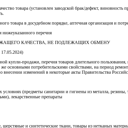
чество товара (установлен заводской брак/дефект, виновность п
ь.
ого товара в досудебном порядке, аптечная организация и потре
м нижеуказанного перечня
ЖАЩЕГО КАЧЕСТВА, НЕ ПОДЛЕЖАЩИХ ОБМЕНУ
 17.05.2024)
ой купли-продажи, перечня товаров длительного пользования, н
 же основными потребительскими свойствами, на период ремонт
е о внесении изменений в некоторые акты Правительства Россий
 условиях (предметы санитарии и гигиены из металла, резины, 
тьми), лекарственные препараты
шерстяные и синтетические ткани, товары из нетканых материало