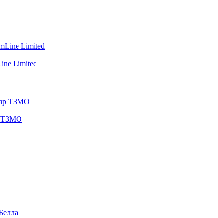
ine Limited
зр ТЗМО