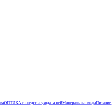
тва
ОПТИКА и средства ухода за ней
Минеральные воды
Питание 