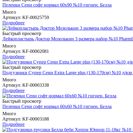
Пеленки Сени софт нормал 60х90 №10 гигиен. Белла
Много
Артикул
: KF-00025759
Подробнее
Быстрый просмотр
Лейкопластырь Доктор Мозолькин 3 размера набор №10 PharmL
Много
Артикул
: KF-00002081
Подробнее
Быстрый просмотр
Подгузники Супер Сени Extra Large plus (130-170см) №10 д/в
Много
Артикул
: KF-00003338
Подробнее
Быстрый просмотр
Пеленки Сени софт нормал 60х60 №10 гигиен. Белла
Много
Артикул
: KF-00003188
Подробнее