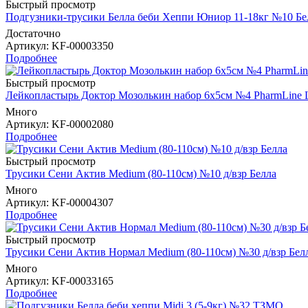
Быстрый просмотр
Подгузники-трусики Белла беби Хеппи Юниор 11-18кг №10 Бе
Достаточно
Артикул
: KF-00003350
Подробнее
Быстрый просмотр
Лейкопластырь Доктор Мозолькин набор 6х5см №4 PharmLine L
Много
Артикул
: KF-00002080
Подробнее
Быстрый просмотр
Трусики Сени Актив Medium (80-110см) №10 д/взр Белла
Много
Артикул
: KF-00004307
Подробнее
Быстрый просмотр
Трусики Сени Актив Нормал Medium (80-110см) №30 д/взр Бел
Много
Артикул
: KF-00033165
Подробнее