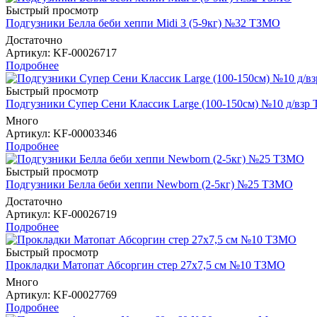
Быстрый просмотр
Подгузники Белла беби хеппи Midi 3 (5-9кг) №32 ТЗМО
Достаточно
Артикул
: KF-00026717
Подробнее
Быстрый просмотр
Подгузники Супер Сени Классик Large (100-150см) №10 д/взр
Много
Артикул
: KF-00003346
Подробнее
Быстрый просмотр
Подгузники Белла беби хеппи Newborn (2-5кг) №25 ТЗМО
Достаточно
Артикул
: KF-00026719
Подробнее
Быстрый просмотр
Прокладки Матопат Абсоргин стер 27х7,5 см №10 ТЗМО
Много
Артикул
: KF-00027769
Подробнее