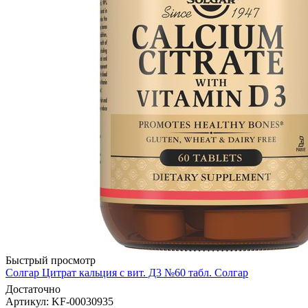
Быстрый просмотр
Солгар Цитрат кальция с вит. Д3 №60 табл. Солгар
Достаточно
Артикул
: KF-00030935