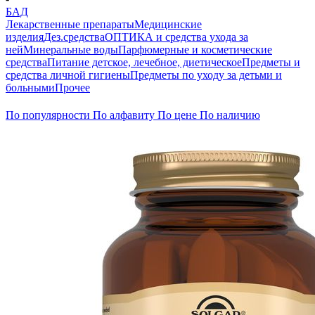
БАД
Лекарственные препараты
Медицинские
изделия
Дез.средства
ОПТИКА и средства ухода за
ней
Минеральные воды
Парфюмерные и косметические
средства
Питание детское, лечебное, диетическое
Предметы и
средства личной гигиены
Предметы по уходу за детьми и
больными
Прочее
По популярности
По алфавиту
По цене
По наличию