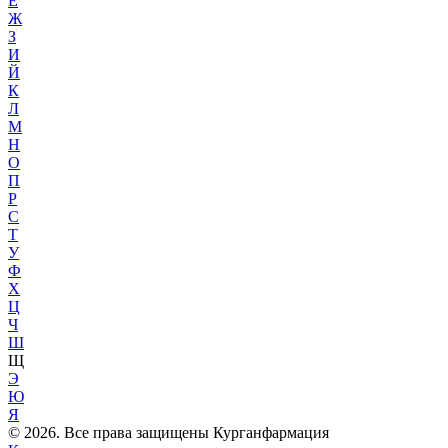
Е
Ж
З
И
Й
К
Л
М
Н
О
П
Р
С
Т
У
Ф
Х
Ц
Ч
Ш
Щ
Э
Ю
Я
© 2026. Все права защищены Курганфармация