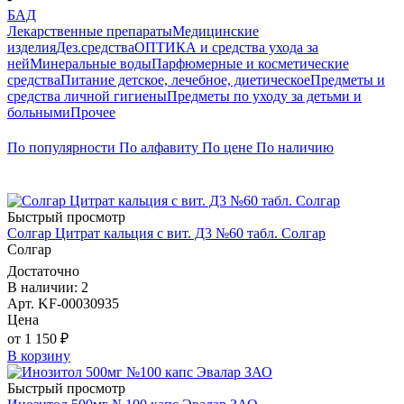
БАД
Лекарственные препараты
Медицинские
изделия
Дез.средства
ОПТИКА и средства ухода за
ней
Минеральные воды
Парфюмерные и косметические
средства
Питание детское, лечебное, диетическое
Предметы и
средства личной гигиены
Предметы по уходу за детьми и
больными
Прочее
По популярности
По алфавиту
По цене
По наличию
Быстрый просмотр
Солгар Цитрат кальция с вит. Д3 №60 табл. Солгар
Солгар
Достаточно
В наличии: 2
Арт. KF-00030935
Цена
от 1 150 ₽
В корзину
Быстрый просмотр