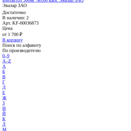
Инозитол 500мг №100 капс Эвалар ЗАО
Эвалар ЗАО
Достаточно
В наличии: 2
Арт. KF-00036873
Цена
от 1 700 ₽
В корзину
Поиск по алфавиту
По производителю
0–9
A–Z
А
Б
В
Г
Д
Е
Ж
З
И
Й
К
Л
М