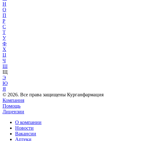
Н
О
П
Р
С
Т
У
Ф
Х
Ц
Ч
Ш
Щ
Э
Ю
Я
© 2026. Все права защищены Курганфармация
Компания
Помощь
Лицензии
О компании
Новости
Вакансии
Аптеки