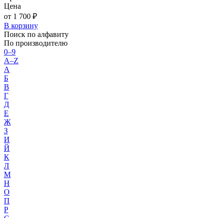
Цена
от 1 700 ₽
В корзину
Поиск по алфавиту
По производителю
0–9
A–Z
А
Б
В
Г
Д
Е
Ж
З
И
Й
К
Л
М
Н
О
П
Р