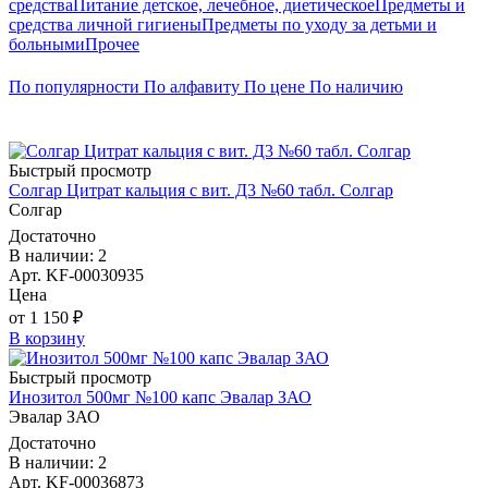
средства
Питание детское, лечебное, диетическое
Предметы и
средства личной гигиены
Предметы по уходу за детьми и
больными
Прочее
По популярности
По алфавиту
По цене
По наличию
Быстрый просмотр
Солгар Цитрат кальция с вит. Д3 №60 табл. Солгар
Солгар
Достаточно
В наличии: 2
Арт. KF-00030935
Цена
от 1 150 ₽
В корзину
Быстрый просмотр
Инозитол 500мг №100 капс Эвалар ЗАО
Эвалар ЗАО
Достаточно
В наличии: 2
Арт. KF-00036873