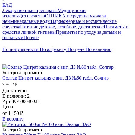
БАД
Лекарственные препараты
Медицинские
изделия
Дез.средства
ОПТИКА и средства ухода за
ней
Минеральные воды
Парфюмерные и косметические
средства
Питание детское, лечебное, диетическое
Предметы и
средства личной гигиены
Предметы по уходу за детьми и
больными
Прочее
По популярности
По алфавиту
По цене
По наличию
Быстрый просмотр
Солгар Цитрат кальция с вит. Д3 №60 табл. Солгар
Солгар
Достаточно
В наличии: 2
Арт. KF-00030935
Цена
от 1 150 ₽
В корзину
Быстрый просмотр