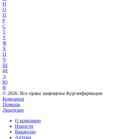
Н
О
П
Р
С
Т
У
Ф
Х
Ц
Ч
Ш
Щ
Э
Ю
Я
© 2026. Все права защищены Курганфармация
Компания
Помощь
Лицензии
О компании
Новости
Вакансии
Аптеки