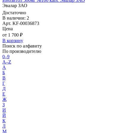
Инозитол 500мг №100 капс Эвалар ЗАО
Эвалар ЗАО
Достаточно
В наличии: 2
Арт. KF-00036873
Цена
от 1 700 ₽
В корзину
Поиск по алфавиту
По производителю
0–9
A–Z
А
Б
В
Г
Д
Е
Ж
З
И
Й
К
Л
М