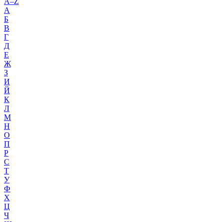
A–Z
А
Б
В
Г
Д
Е
Ж
З
И
Й
К
Л
М
Н
О
П
Р
С
Т
У
Ф
Х
Ц
Ч