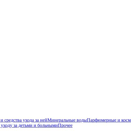
средства ухода за ней
Минеральные воды
Парфюмерные и косме
уходу за детьми и больными
Прочее