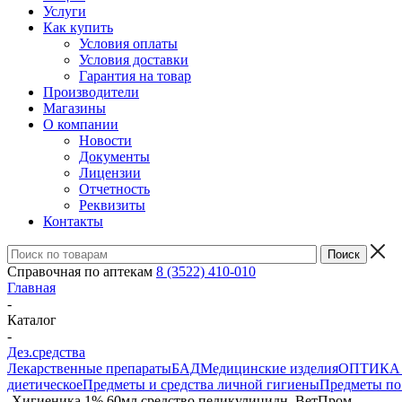
Услуги
Как купить
Условия оплаты
Условия доставки
Гарантия на товар
Производители
Магазины
О компании
Новости
Документы
Лицензии
Отчетность
Реквизиты
Контакты
Справочная по аптекам
8 (3522) 410-010
Главная
-
Каталог
-
Дез.средства
Лекарственные препараты
БАД
Медицинские изделия
ОПТИКА и 
диетическое
Предметы и средства личной гигиены
Предметы по 
-
Хигиеника 1% 60мл средство педикулицидн. ВетПром