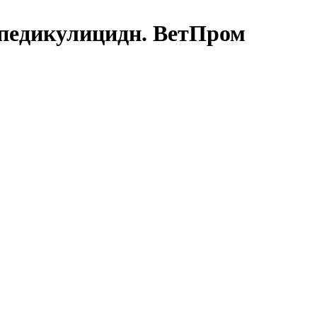
 педикулицидн. ВетПром