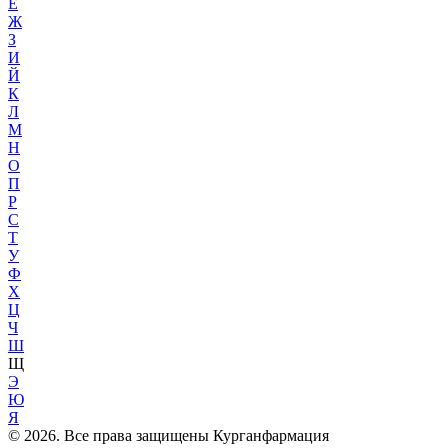
Е
Ж
З
И
Й
К
Л
М
Н
О
П
Р
С
Т
У
Ф
Х
Ц
Ч
Ш
Щ
Э
Ю
Я
© 2026. Все права защищены Курганфармация