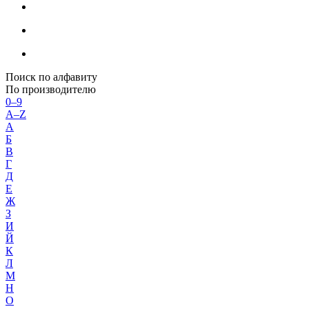
Поиск по алфавиту
По производителю
0–9
A–Z
А
Б
В
Г
Д
Е
Ж
З
И
Й
К
Л
М
Н
О