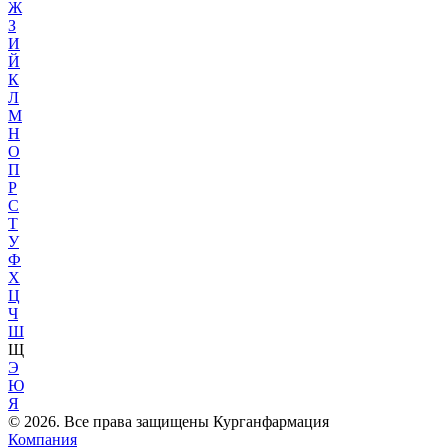
Ж
З
И
Й
К
Л
М
Н
О
П
Р
С
Т
У
Ф
Х
Ц
Ч
Ш
Щ
Э
Ю
Я
© 2026. Все права защищены Курганфармация
Компания