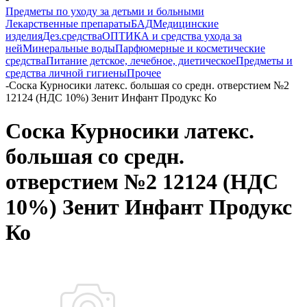
Предметы по уходу за детьми и больными
Лекарственные препараты
БАД
Медицинские
изделия
Дез.средства
ОПТИКА и средства ухода за
ней
Минеральные воды
Парфюмерные и косметические
средства
Питание детское, лечебное, диетическое
Предметы и
средства личной гигиены
Прочее
-
Соска Курносики латекс. большая со средн. отверстием №2
12124 (НДС 10%) Зенит Инфант Продукс Ко
Соска Курносики латекс.
большая со средн.
отверстием №2 12124 (НДС
10%) Зенит Инфант Продукс
Ко