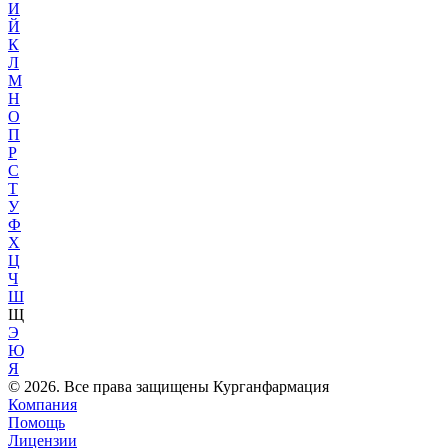
И
Й
К
Л
М
Н
О
П
Р
С
Т
У
Ф
Х
Ц
Ч
Ш
Щ
Э
Ю
Я
© 2026. Все права защищены Курганфармация
Компания
Помощь
Лицензии