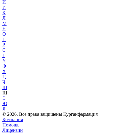
И
Й
К
Л
М
Н
О
П
Р
С
Т
У
Ф
Х
Ц
Ч
Ш
Щ
Э
Ю
Я
© 2026. Все права защищены Курганфармация
Компания
Помощь
Лицензии