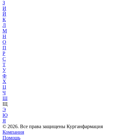
З
И
Й
К
Л
М
Н
О
П
Р
С
Т
У
Ф
Х
Ц
Ч
Ш
Щ
Э
Ю
Я
© 2026. Все права защищены Курганфармация
Компания
Помощь