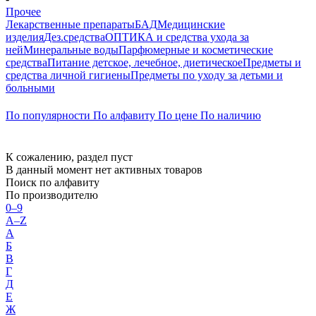
Прочее
Лекарственные препараты
БАД
Медицинские
изделия
Дез.средства
ОПТИКА и средства ухода за
ней
Минеральные воды
Парфюмерные и косметические
средства
Питание детское, лечебное, диетическое
Предметы и
средства личной гигиены
Предметы по уходу за детьми и
больными
По популярности
По алфавиту
По цене
По наличию
К сожалению, раздел пуст
В данный момент нет активных товаров
Поиск по алфавиту
По производителю
0–9
A–Z
А
Б
В
Г
Д
Е
Ж