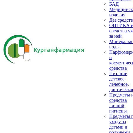
БАД
Медицинск
изделия
Дез.средств
ОПТИКА 
средства ух
за ней
Минеральн
воды
Курганфармация
Парфюмер
и
косметичес
средства
Питание
детское,
лечебное,
диетическо
Предметы 
средства
личной
гигиены
Предметы 
уходу за
детьми и
больными